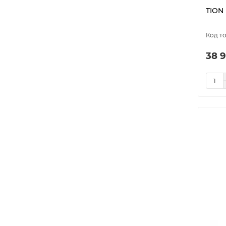
model-8994
1
TION 
model-8995
1
O2
6
Openair
3
38 9
RCB 150 LUX
1
RCB 75
1
VECTOR
1
Window Smart
6
АК-4S
1
АК-XL
1
АР19992 Smart wi-fi
1
СО2+
1