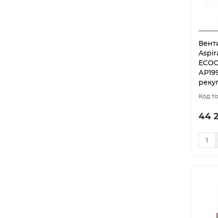
Вент
Aspi
ECOC
АР199
реку
44 