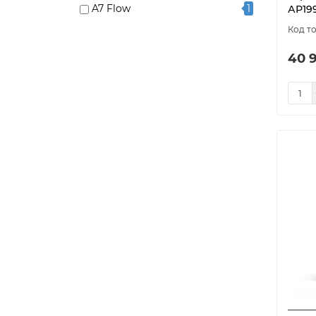
A7 Flow
1
АР19
A7 Forever
1
A7 Simple
1
40 
Air 4.0
1
AK
1
AK-XXL
1
AP19989S2
1
AP19993S2
1
BASE SMART
6
Bio X
3
BIO X Base
1
CITY AIR 500
1
Clever
2
COMFO
2
E11
2