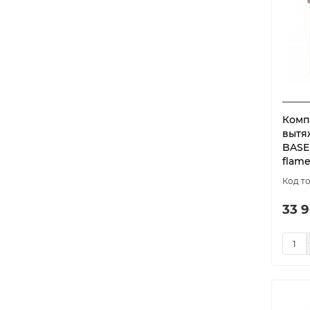
Комп
вытя
BASE
flame
33 9