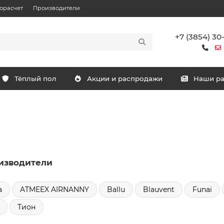
орасчет
Производители
+7 (3854) 30
Тёплый пол
Акции и распродажи
Наши р
изводители
a
ATMEEX AIRNANNY
Ballu
Blauvent
Funai
Тион