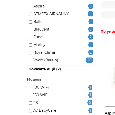
Aspira
3
ATMEEX AIRNANNY
4
Ballu
1
Blauvent
7
По умо
Funai
2
Marley
2
Royal Clima
2
Vakio (Вакио)
26
Vents
2
Показать ещё (2)
Тион
38
Модель
100 WiFi
1
150 WiFi
1
4S
6
A7 BabyCare
1
Aspir