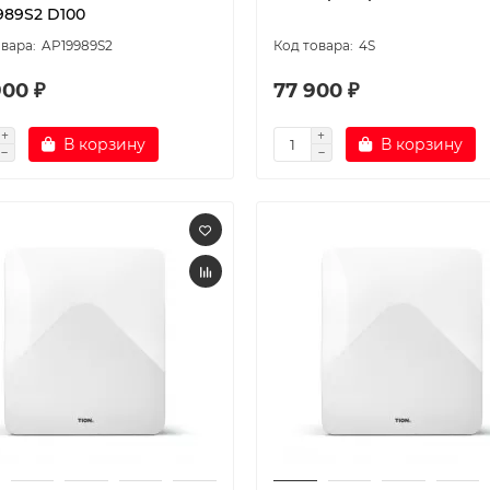
989S2 D100
AP19989S2
4S
900 ₽
77 900 ₽
В корзину
В корзину