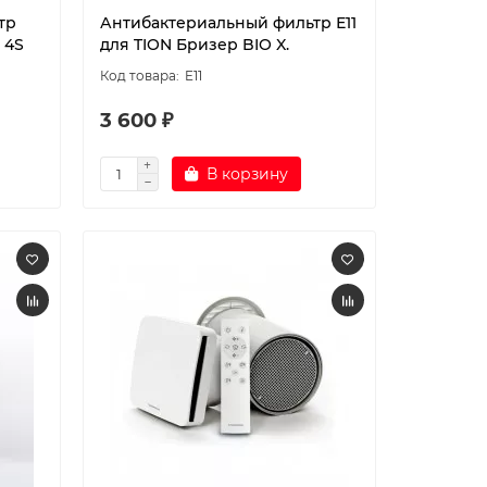
тр
Антибактериальный фильтр Е11
 4S
для TION Бризер BIO X.
E11
3 600 ₽
В корзину