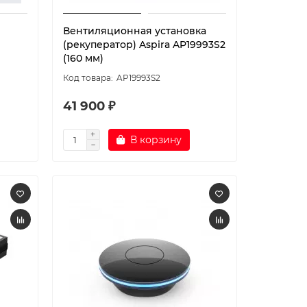
Вентиляционная установка
(рекуператор) Aspira AP19993S2
(160 мм)
AP19993S2
41 900 ₽
В корзину