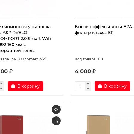
иляционная установка
Высокоэффективный EPA
ra ASPIRVELO
фильтр класса E11
OMFORT 2.0 Smart Wifi
92 160 мм с
перацией тепла
АР19992 Smart wi-fi
E11
200 ₽
4 000 ₽
В корзину
В корзину