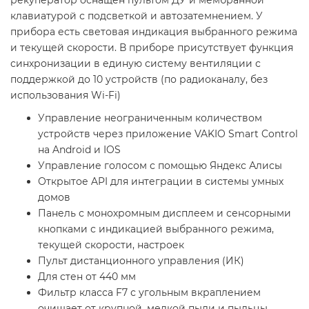
рекуператор оснащен пультом ДУ и мембранной
клавиатурой с подсветкой и автозатемнением. У
прибора есть световая индикация выбранного режима
и текущей скорости. В приборе присутствует функция
синхронизации в единую систему вентиляции с
поддержкой до 10 устройств (по радиоканалу, без
использования Wi-Fi)
Управление неограниченным количеством
устройств через приложение VAKIO Smart Control
на Android и IOS
Управление голосом с помощью Яндекс Алисы
Открытое API для интеграции в системы умных
домов
Панель с монохромным дисплеем и сенсорными
кнопками с индикацией выбранного режима,
текущей скорости, настроек
Пульт дистанционного управления (ИК)
Для стен от 440 мм
Фильтр класса F7 с угольным вкраплением
очищает от крупной, мелкой пыли и пыльцы