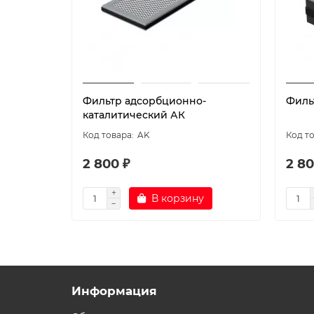
Фильтр адсорбционно-
Филь
каталитический АК
AK
2 800 ₽
2 80
В корзину
Информация