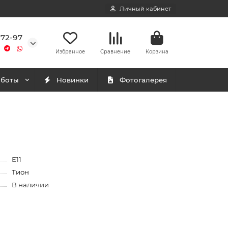
Личный кабинет
-72-97
Избранное
Сравнение
Корзина
аботы
Новинки
Фотогалерея
E11
Тион
В наличии