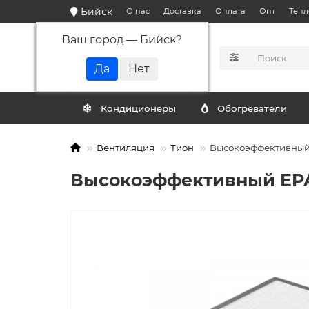
Бийск
О нас
Доставка
Оплата
Опт
Тепл
Ваш город —
Бийск
?
КАТАЛОГ
Кондиционеры
Обогреватели
Вентиляция
Тион
Высокоэффективный 
Высокоэффективный EPA 