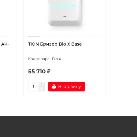
 AK-
TION Бризер Bio X Base
Увлажнит
Bio X
55 710 ₽
42 900
В корзину