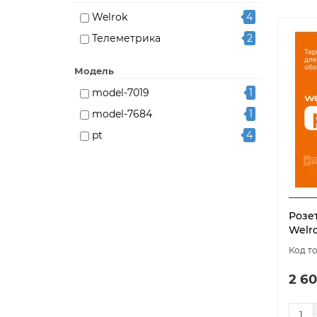
Welrok
4
Телеметрика
2
Модель
model-7019
1
model-7684
1
pt
4
Розе
Welro
2 60