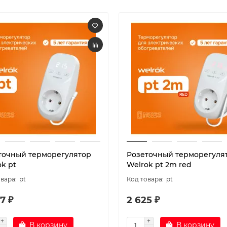
точный терморегулятор
Розеточный терморегуля
k pt
Welrok pt 2m red
pt
pt
7 ₽
2 625 ₽
В корзину
В корзину