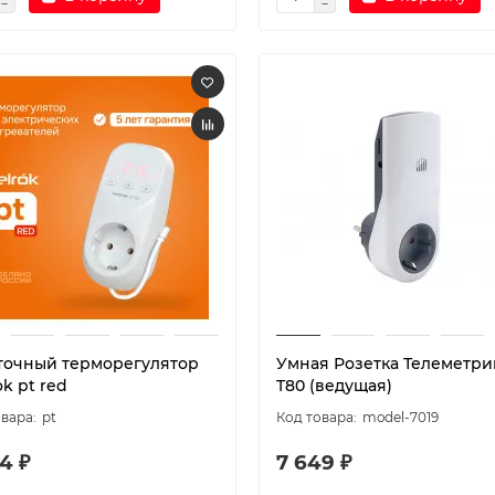
точный терморегулятор
Умная Розетка Телеметри
k pt red
T80 (ведущая)
pt
model-7019
4 ₽
7 649 ₽