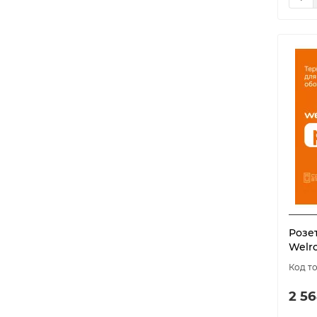
Розе
Welro
2 56