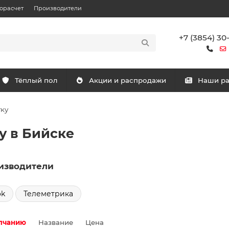
орасчет
Производители
+7 (3854) 30
Тёплый пол
Акции и распродажи
Наши р
тку
у в Бийске
изводители
ok
Телеметрика
лчанию
Название
Цена