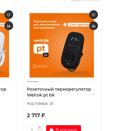
тор
Розеточный терморегулятор
Welrok pt bk
pt
2 717 ₽
В корзину