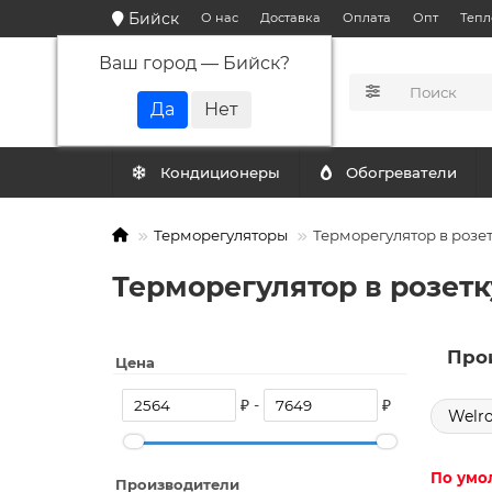
Бийск
О нас
Доставка
Оплата
Опт
Тепл
Ваш город —
Бийск
?
КАТАЛОГ
Кондиционеры
Обогреватели
Терморегуляторы
Терморегулятор в розе
Терморегулятор в розетк
Про
Цена
₽ -
₽
Welr
По умо
Производители