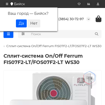
Бийск
Ваш город —
Бийск
?
+7 (3854) 30-72-97
m
Сплит-система On/Off Ferrum FIS07F2-LT/FOS07F2-LT WS30
Сплит-система On/Off Ferrum
FIS07F2-LT/FOS07F2-LT WS30