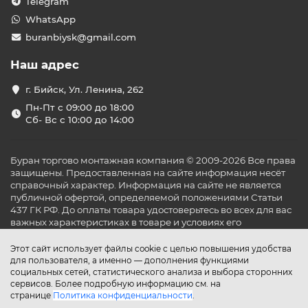
Telegram
WhatsApp
buranbiysk@gmail.com
Наш адрес
г. Бийск, Ул. Ленина, 262
Пн-Пт с 09:00 до 18:00
Сб- Вс с 10:00 до 14:00
Буран торгово монтажная компания © 2009-2026 Все права
защищены. Предоставленная на сайте информация несёт
справочный характер. Информация на сайте не является
публичной офертой, определяемой положениями Статьи
437 ГК РФ. До оплаты товара удостоверьтесь во всех для вас
важных характеристиках в товаре и условиях его
эксплуатации.
Этот сайт использует файлы cookie с целью повышения удобства
для пользователя, а именно — дополнения функциями
социальных сетей, статистического анализа и выбора сторонних
сервисов. Более подробную информацию см. на
странице
Политика конфиденциальности
.