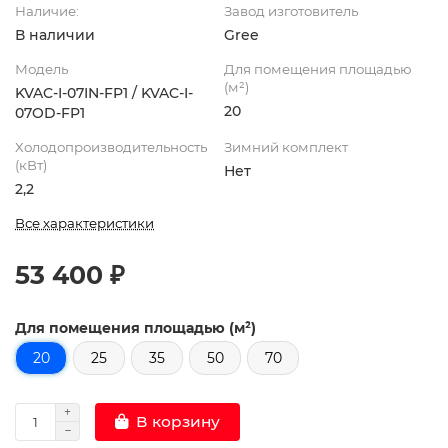
Наличие:
Завод изготовитель
В наличии
Gree
Модель
Для помещения площадью
(м²)
KVAC-I-07IN-FP1 / KVAC-I-
20
07OD-FP1
Холодопроизводительность
Зимний комплект
(кВт)
Нет
2,2
Все характеристики
53 400 ₽
Для помещения площадью (м²)
20
25
35
50
70
В корзину