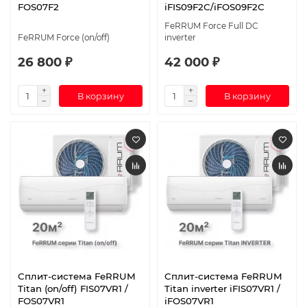
FOS07F2
iFIS09F2С/iFOS09F2С
FeRRUM Force Full DC
FeRRUM Force (on/off)
inverter
26 800 ₽
42 000 ₽
В корзину
В корзину
Сплит-система FeRRUM
Сплит-система FeRRUM
Titan (on/off) FIS07VR1 /
Titan inverter iFIS07VR1 /
FOS07VR1
iFOS07VR1