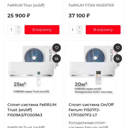
FeRRUM Titan (on/off)
FeRRUM TITAN INVERTER
25 900 ₽
37 100 ₽
В корзину
В корзину
Сплит-система FeRRUM
Сплит-система On/Off
Trust (on/off)
Ferrum FIS07F2-
FIS09A3/FOS09A3
LT/FOS07F2-LT
Холодильные сплит-
FeRRUM Trust (on/off)
системы Ferrum on/off