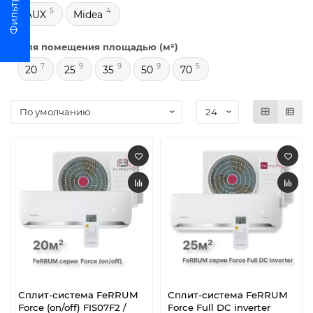
5
4
AUX
Midea
Для помещения площадью (м²)
7
9
9
9
5
20
25
35
50
70
Сплит-система FeRRUM
Сплит-система FeRRUM
Force (on/off) FIS07F2 /
Force Full DC inverter