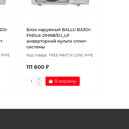
2OI-
Блок наружный BALLU BA3OI-
Блок на
FM/out-21HN8/EU_LP
FM/out-
т-
инверторной мульти сплит-
инверто
системы
системы
 PIPE
FREE MATCH LONG PIPE
111 600 ₽
123 40
В корзину