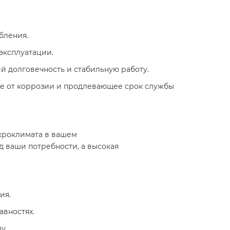
ления.​
эксплуатации.​
й долговечность и стабильную работу.​
е от коррозии и продлевающее срок службы
кроклимата в вашем
д ваши потребности, а высокая
я.​
ностях.​
. ​