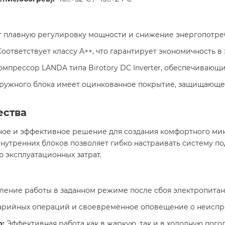
 плавную регулировку мощности и снижение энергопотреб
оответствует классу A++, что гарантирует экономичность в 
мпрессор LANDA типа Birotory DC Inverter, обеспечивающи
ружного блока имеет оцинкованное покрытие, защищающе
ества
ное и эффективное решение для создания комфортного ми
утренних блоков позволяет гибко настраивать систему по
эксплуатационных затрат.​
ение работы в заданном режиме после сбоя электропитани
арийных операций и своевременное оповещение о неисправ
р:
Эффективная работа как в жаркую, так и в холодную погоду