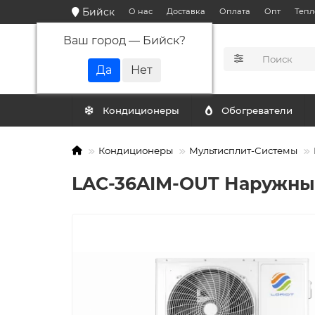
Бийск
О нас
Доставка
Оплата
Опт
Тепл
Ваш город —
Бийск
?
КАТАЛОГ
Кондиционеры
Обогреватели
Кондиционеры
Мультисплит-Системы
LAC-36AIM-OUT Наружный