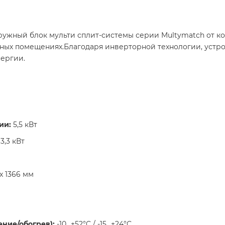
ужный блок мульти сплит-системы серии Multymatch от ко
ных помещениях.Благодаря инверторной технологии, устр
ергии.​
ии:
5,5 кВт​
3,3 кВт​
x 1366 мм​
ние/обогрев):
-10...+52°C / -15...+24°C ​