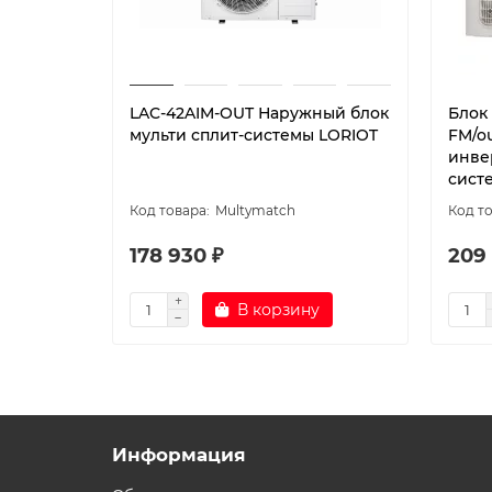
LAC-42AIM-OUT Наружный блок
Блок
мульти сплит-системы LORIOT
FM/o
инве
сист
Multymatch
178 930 ₽
209
В корзину
Информация