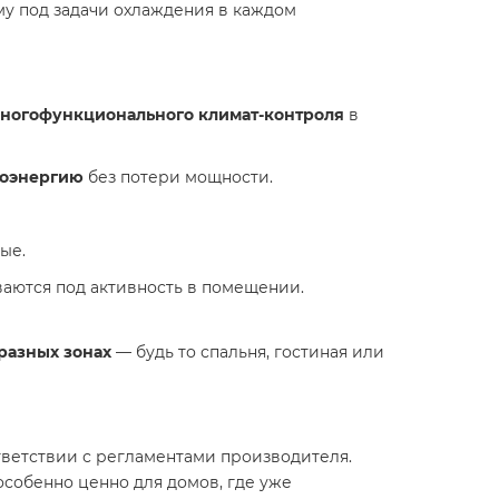
му под задачи охлаждения в каждом
ногофункционального климат-контроля
в
роэнергию
без потери мощности.
ые.
ваются под активность в помещении.
разных зонах
— будь то спальня, гостиная или
тветствии с регламентами производителя.
 особенно ценно для домов, где уже