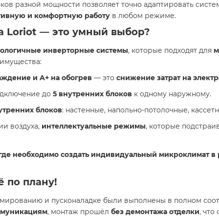
оков разной мощности позволяет точно адаптировать систе
ивную и комфортную работу
в любом режиме.
а Loriot — это умный выбор?
нологичные инверторные системы
, которые подходят для
м
еимущества:
аждение и A+ на обогрев
— это
снижение затрат на элект
дключение до
5 внутренних блоков
к одному наружному.
утренних блоков
: настенные, напольно-потолочные, кассетн
ии воздуха,
интеллектуальные режимы
, которые подстраи
 где необходимо создать индивидуальный микроклимат в 
ё по плану!
уумированию и пусконаладке были выполнены в полном соо
ммуникациям
, монтаж прошёл
без демонтажа отделки
, что