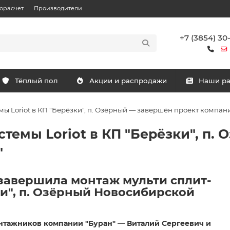
орасчет
Производители
+7 (3854) 30
Тёплый пол
Акции и распродажи
Наши р
мы Loriot в КП "Берёзки", п. Озёрный — завершён проект компан
темы Loriot в КП "Берёзки", п.
"
завершила монтаж мульти сплит-
ки", п. Озёрный Новосибирской
нтажников компании "Буран"
—
Виталий Сергеевич и