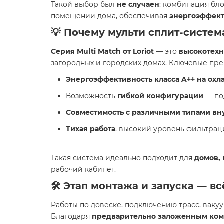
Такой выбор был
не случаен
: комбинация бл
помещении дома, обеспечивая
энергоэффект
💡 Почему мульти сплит-систем
Серия Multi Match от Loriot
— это
высокотех
загородных и городских домах. Ключевые пр
Энергоэффективность класса A++ на охл
Возможность
гибкой конфигурации
— по
Совместимость с различными типами вн
Тихая работа
, высокий уровень фильтрац
Такая система идеально подходит для
домов,
рабочий кабинет.
🛠 Этап монтажа и запуска — вс
Работы по довеске, подключению трасс, вак
Благодаря
предварительно заложенным ко