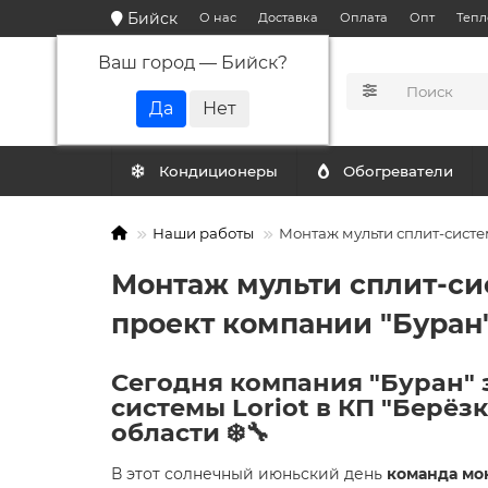
Бийск
О нас
Доставка
Оплата
Опт
Тепл
Ваш город —
Бийск
?
КАТАЛОГ
Кондиционеры
Обогреватели
Наши работы
Монтаж мульти сплит-систе
Монтаж мульти сплит-сис
проект компании "Буран
Сегодня компания "Буран" 
системы Loriot в КП "Берёз
области
❄️🔧
В этот солнечный июньский день
команда мо