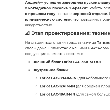
Андрей
—
успешно завершила пусконаладку
в
коттеджном посёлке "Берёзки"
. Работы ве
в прошлом году
на этапе
черновой отделки
.
климатическую систему
, что позволило про
аккуратностью.
📐 Этап проектирования: техни
На стадии подготовки трасс заказчица
Татьян
своём доме. Совместно с нашими инженерам
следующие элементы системы:
Внешний блок
:
Loriot LAC-36AIM-OUT
Внутренние блоки
:
Loriot LAC-09AIM-IN
(для небольшого
Loriot LAC-12AIM-IN
(для средней пло
Loriot LAC-18AIM-IN
(для самой больш