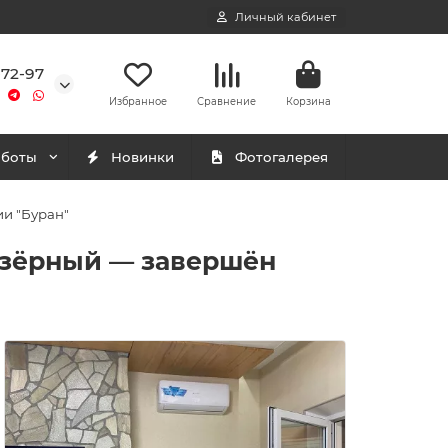
Личный кабинет
-72-97
Избранное
Сравнение
Корзина
аботы
Новинки
Фотогалерея
ии "Буран"
 Озёрный — завершён