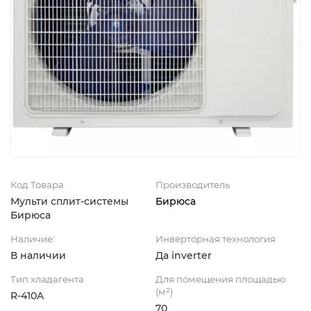
Код Товара
Производитель
Мульти сплит-системы
Бирюса
Бирюса
Наличие:
Инверторная технология
В наличии
Да inverter
Тип хладагента
Для помещения площадью
(м²)
R-410A
70