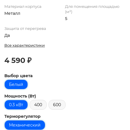
Материал корпуса
Для помещения площадью
(м²)
Металл
5
Защита от перегрева
Да
Все характеристики
4 590 ₽
Выбор цвета
Белый
Мощность (Вт)
0.3 кВт
400
600
Терморегулятор
Механический