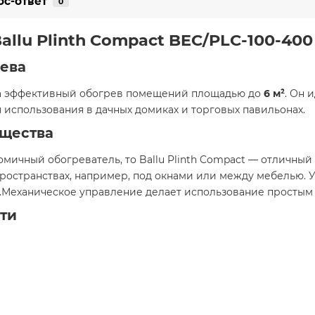
ос-ответ
0
llu Plinth Compact BEC/PLC-100-400
ева
 на эффективный обогрев помещений площадью до
6 м²
. Он 
 использования в дачных домиках и торговых павильонах. ​
щества
мичный обогреватель, то Ballu Plinth Compact — отличный
пространствах, например, под окнами или между мебелью.
.Механическое управление делает использование простым 
ти