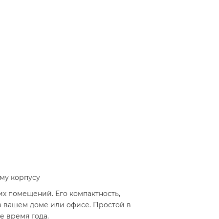
у корпусу​
их помещений. Его компактность,
в вашем доме или офисе. Простой в
 время года.​