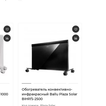
й
Обогреватель конвективно-
Обогрев
-1000
инфракрасный Ballu Plaza Solar
инфракра
BIHP/S-2500
BIHP/S-1
Plaza Solar