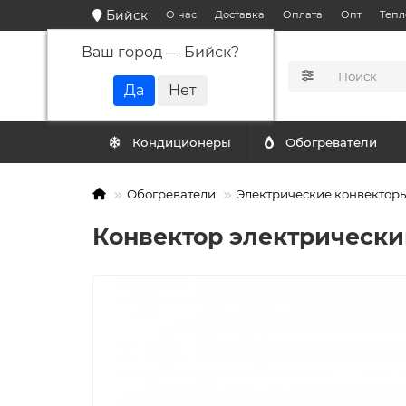
Бийск
О нас
Доставка
Оплата
Опт
Тепл
Ваш город —
Бийск
?
КАТАЛОГ
Кондиционеры
Обогреватели
Обогреватели
Электрические конвектор
Конвектор электрический