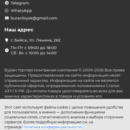
Telegram
WhatsApp
buranbiysk@gmail.com
Наш адрес
г. Бийск, Ул. Ленина, 262
Пн-Пт с 09:00 до 18:00
Сб- Вс с 10:00 до 14:00
Буран торгово монтажная компания © 2009-2026 Все права
защищены. Предоставленная на сайте информация несёт
справочный характер. Информация на сайте не является
публичной офертой, определяемой положениями Статьи
437 ГК РФ. До оплаты товара удостоверьтесь во всех для вас
важных характеристиках в товаре и условиях его
эксплуатации.
Этот сайт использует файлы cookie с целью повышения удобства
для пользователя, а именно — дополнения функциями
социальных сетей, статистического анализа и выбора сторонних
сервисов. Более подробную информацию см. на
странице
Политика конфиденциальности
.