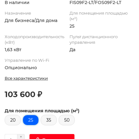
В наличии
FIS09F2-LT/FOS09F2-LT
Назначение
Для помещения площадью
(м²)
Для бизнеса/Для дома
25
Холодопроизводительность
Пульт дистанционного
(кВт)
управления
1,63 кВт
Да
Управление по Wi-Fi
Опционально
Все характеристики
103 600 ₽
Для помещения площадью (м²)
20
25
35
50