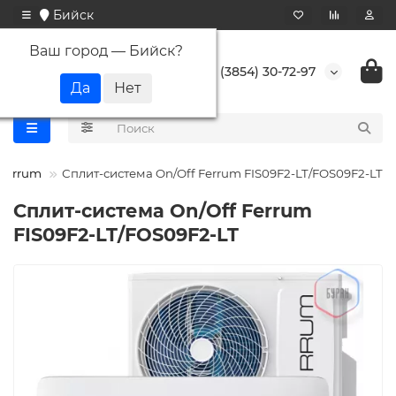
Бийск
Ваш город —
Бийск
?
+7 (3854) 30-72-97
Ferrum
Сплит-система On/Off Ferrum FIS09F2-LT/FOS09F2-LT
Сплит-система On/Off Ferrum
FIS09F2-LT/FOS09F2-LT