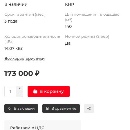
В наличии
КНР
Срок гарантии (мес.)
Для помещения площадью
(м²)
3 года
140
Холодопроизводительность
Ночной режим (Sleep)
(кВт)
Да
14.07 кВт
Все характеристики
173 000 ₽
В корзину
В закладки
В сравнение
Работаем с НДС