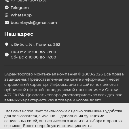
+7 (3854) 30-72-97
Telegram
WhatsApp
buranbiysk@gmail.com
Наш адрес
г. Бийск, Ул. Ленина, 262
Пн-Пт с 09:00 до 18:00
Сб- Вс с 10:00 до 14:00
Буран торгово монтажная компания © 2009-2026 Все права
защищены. Предоставленная на сайте информация несёт
справочный характер. Информация на сайте не является
публичной офертой, определяемой положениями Статьи
437 ГК РФ. До оплаты товара удостоверьтесь во всех для вас
важных характеристиках в товаре и условиях его
эксплуатации.
Этот сайт использует файлы cookie с целью повышения удобства
для пользователя, а именно — дополнения функциями
социальных сетей, статистического анализа и выбора сторонних
сервисов. Более подробную информацию см. на