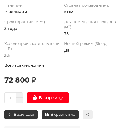
Наличие:
Страна производитель
В наличии
КНР
Срок гарантии (мес.)
Для помещения площадью
(м²)
3 года
35
Холодопроизводительность
Ночной режим (Sleep)
(кВт)
Да
3,5
Все характеристики
72 800 ₽
В корзину
В закладки
В сравнение