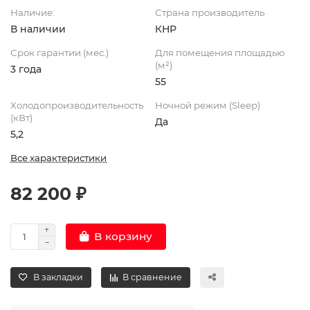
Наличие:
Страна производитель
В наличии
КНР
Срок гарантии (мес.)
Для помещения площадью
(м²)
3 года
55
Холодопроизводительность
Ночной режим (Sleep)
(кВт)
Да
5,2
Все характеристики
82 200 ₽
В корзину
В закладки
В сравнение