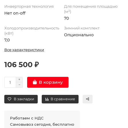
Инверторная технология
Для помещения площадью
(м²)
Нет on-off
70
Холодопроизводительность
Зимний комплект
(кВт)
Опционально
7,0
Все характеристики
106 500 ₽
В корзину
В закладки
В сравнение
Работаем с НДС
Самовывоз сегодня, бесплатно