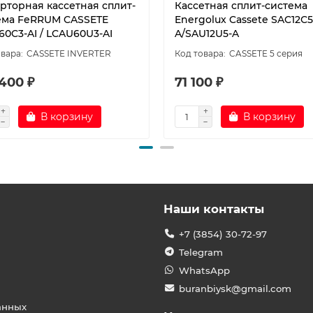
рторная кассетная сплит-
Кассетная сплит-система
ема FeRRUM CASSETE
Energolux Cassete SAC12С5
60C3-AI / LCAU60U3-AI
A/SAU12U5-A
CASSETE INVERTER
CASSETE 5 серия
400 ₽
71 100 ₽
В корзину
В корзину
Наши контакты
+7 (3854) 30-72-97
Telegram
WhatsApp
buranbiysk@gmail.com
анных