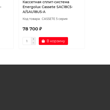
Кассетная сплит-система
Кассетн
-
Energolux Cassete SAC18С5-
Energolu
A/SAU18U5-A
A/SAU24
CASSETE 5 серия
78 700 ₽
98 600
В корзину