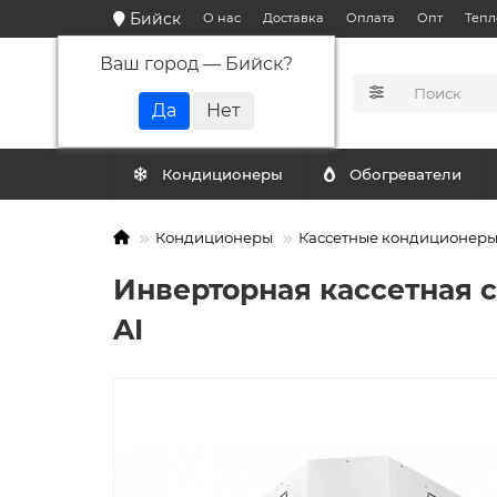
Бийск
О нас
Доставка
Оплата
Опт
Тепл
Ваш город —
Бийск
?
КАТАЛОГ
Кондиционеры
Обогреватели
Кондиционеры
Кассетные кондиционер
Инверторная кассетная 
AI