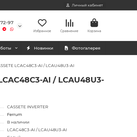
Личный кабинет
-72-97
Избранное
Сравнение
Корзина
аботы
Новинки
Фотогалерея
ASSETE LCAC48C3-AI / LCAU48U3-AI
LCAC48C3-AI / LCAU48U3-
CASSETE INVERTER
Ferrum
В наличии
LCAC48C3-AI / LCAU48U3-AI