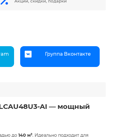
Акции, скидки, подарки
gram
Группа Вконтакте
/ LCAU48U3-AI — мощный
щадью до
140 м²
. Идеально подходит для