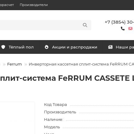
орасчет
Производители
+7 (3854) 30
Тёплый пол
Акции и распродажи
Наши р
ы
Ferrum
Инверторная кассетная сплит-система FeRRUM C
сплит-система FeRRUM CASSETE 
Код Товара
Производитель
Наличие:
Модель