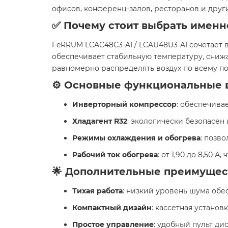
офисов, конференц-залов, ресторанов и друг
✅ Почему стоит выбрать именн
FeRRUM LCAC48C3-AI / LCAU48U3-AI сочетает 
обеспечивает стабильную температуру, сниж
равномерно распределять воздух по всему п
⚙️ Основные функциональные 
Инверторный компрессор
: обеспечива
Хладагент R32
: экологически безопасен
Режимы охлаждения и обогрева
: позв
Рабочий ток обогрева
: от 1,90 до 8,50 
🌟 Дополнительные преимущес
Тихая работа
: низкий уровень шума об
Компактный дизайн
: кассетная устано
Простое управление
: удобный пульт д