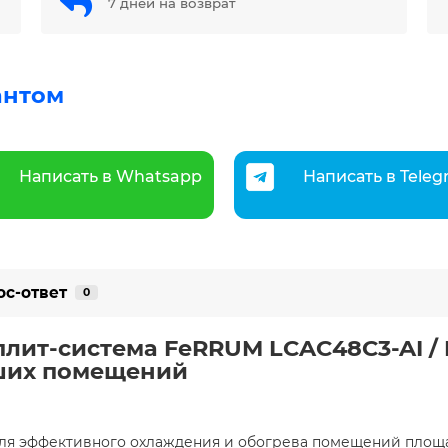
7 дней на возврат
антом
Написать в Whatsapp
Написать в Tele
ос-ответ
0
сплит-система FeRRUM LCAC48C3-AI 
ьших помещений
 для эффективного охлаждения и обогрева помещений пло