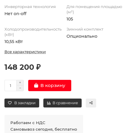
Инверторная технология
Для помещения площадью
(м²)
Нет on-off
105
Холодопроизводительность
Зимний комплект
(кВт)
Опционально
10,55 кВт
Все характеристики
148 200 ₽
В корзину
В закладки
В сравнение
Работаем с НДС
Самовывоз сегодня, бесплатно