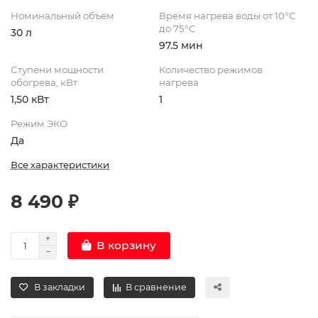
Номинальный объём
Время нагрева воды от 10°С
до 75°С
30 л
97.5 мин
Ступени мощности
Количество режимов
обогрева, кВт
нагрева
1,50 кВт
1
Режим ЭКО
Да
Все характеристики
8 490 ₽
В корзину
В закладки
В сравнение