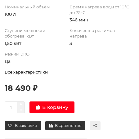
Номинальный объём
Время нагрева воды от 10°С
до 75°С
100 л
346 мин
Ступени мощности
Количество режимов
обогрева, кВт
нагрева
1,50 кВт
3
Режим ЭКО
Да
Все характеристики
18 490 ₽
В корзину
В закладки
В сравнение