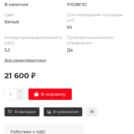
В наличии
iFIS18F3С
Цвет
Для помещения площадью
(м²)
Белый
50
Холодопроизводительность
Пульт дистанционного
(кВт)
управления
5,2
Да
Все характеристики
21 600 ₽
В корзину
В закладки
В сравнение
Работаем с НДС