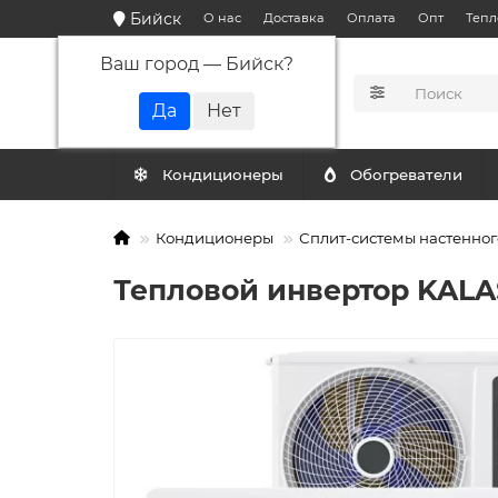
Бийск
О нас
Доставка
Оплата
Опт
Тепл
Ваш город —
Бийск
?
КАТАЛОГ
Кондиционеры
Обогреватели
Кондиционеры
Сплит-системы настенног
Тепловой инвертор KALA