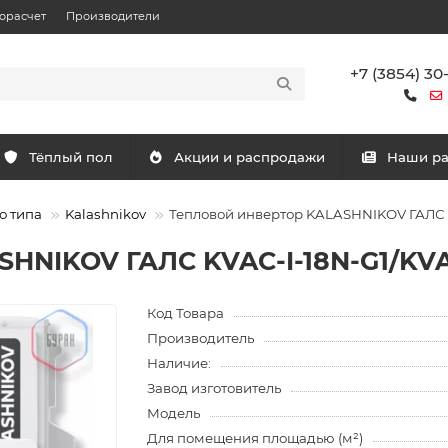
орасчет
Производители
+7 (3854) 30
Тёплый пол
Акции и распродажи
Наши р
о типа
Kalashnikov
Тепловой инвертор KALASHNIKOV ГАЛС K
SHNIKOV ГАЛС KVAC-I-18N-G1/KVA
Код Товара
Производитель
Наличие:
Завод изготовитель
Модель
Для помещения площадью (м²)