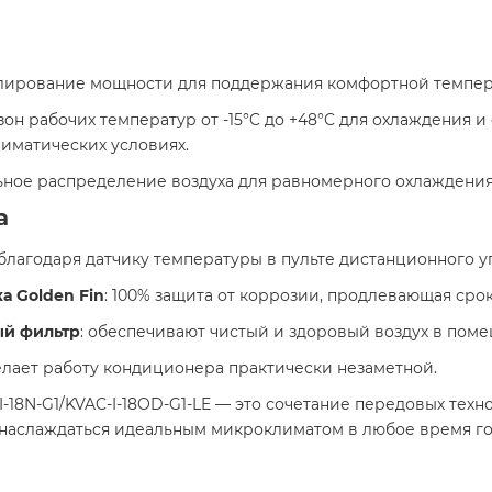
улирование мощности для поддержания комфортной темпера
зон рабочих температур от -15°C до +48°C для охлаждения и 
иматических условиях. ​
льное распределение воздуха для равномерного охлаждения
а
благодаря датчику температуры в пульте дистанционного уп
 Golden Fin
: 100% защита от коррозии, продлевающая срок
ый фильтр
: обеспечивают чистый и здоровый воздух в поме
о делает работу кондиционера практически незаметной. ​
18N-G1/KVAC-I-18OD-G1-LE — это сочетание передовых тех
 наслаждаться идеальным микроклиматом в любое время год