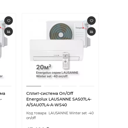
ема
Сплит-система On/Off
Сплит-си
-
Energolux LAUSANNE SAS07L4-
Energol
A/SAU07L4-A-WS40
A/SAU09
LAUSANNE Winter set -40
on/off
on/off