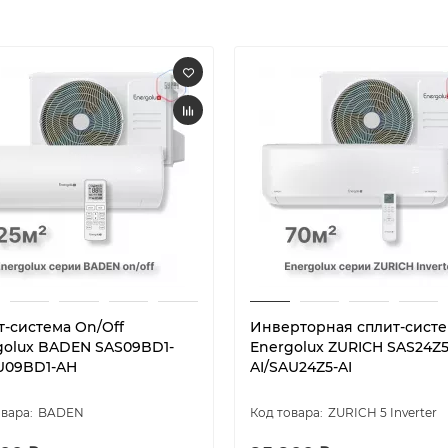
т-система On/Off
Инверторная сплит-сист
golux BADEN SAS09BD1-
Energolux ZURICH SAS24Z5
U09BD1-AH
AI/SAU24Z5-AI
BADEN
ZURICH 5 Inverter