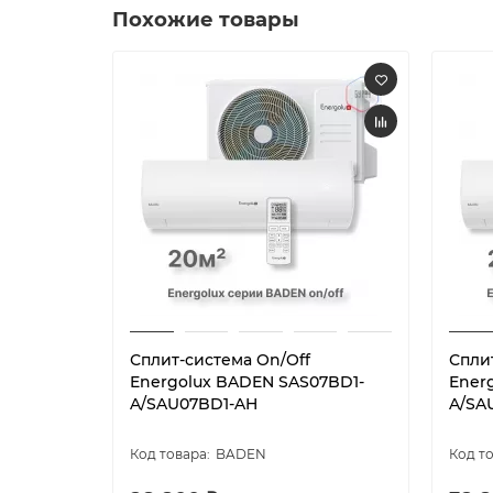
Похожие товары
Сплит-система On/Off
Спли
Energolux BADEN SAS07BD1-
Ener
A/SAU07BD1-AH
A/SA
BADEN