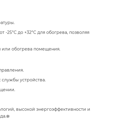
туры.​
от -25°C до +32°C для обогрева, позволяя
 или обогрева помещения. ​
равления. ​
 службы устройства. ​
щении.​
нологий, высокой энергоэффективности и
а.❄️