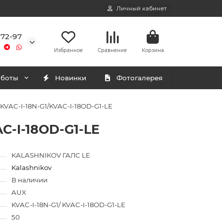
Личный кабинет
-72-97
Избранное
Сравнение
Корзина
аботы
Новинки
Фотогалерея
VAC-I-18N-G1/KVAC-I-18OD-G1-LE
C-I-18OD-G1-LE
KALASHNIKOV ГАЛС LE
Kalashnikov
В наличии
AUX
KVAC-I-18N-G1/ KVAC-I-18OD-G1-LE
50