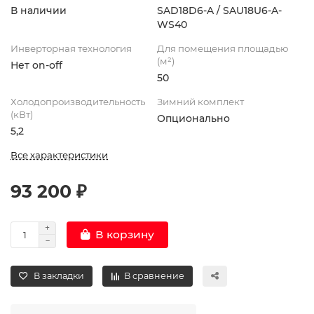
В наличии
SAD18D6-A / SAU18U6-A-
WS40
Инверторная технология
Для помещения площадью
(м²)
Нет on-off
50
Холодопроизводительность
Зимний комплект
(кВт)
Опционально
5,2
Все характеристики
93 200 ₽
В корзину
В закладки
В сравнение