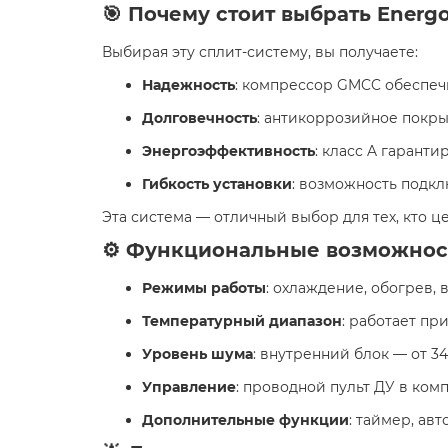
🎯 Почему стоит выбрать Energ
Выбирая эту сплит-систему, вы получаете:
Надежность
: компрессор GMCC обеспеч
Долговечность
: антикоррозийное покры
Энергоэффективность
: класс A гарант
Гибкость установки
: возможность подкл
Эта система — отличный выбор для тех, кто ц
⚙️ Функциональные возможнос
Режимы работы
: охлаждение, обогрев, 
Температурный диапазон
: работает пр
Уровень шума
: внутренний блок — от 34
Управление
: проводной пульт ДУ в ком
Дополнительные функции
: таймер, ав