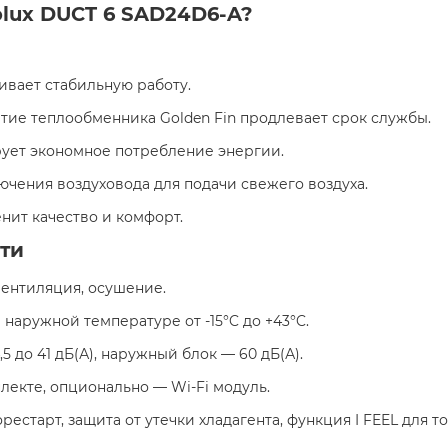
olux DUCT 6 SAD24D6-A?
ивает стабильную работу.
тие теплообменника Golden Fin продлевает срок службы.
ирует экономное потребление энергии.
ючения воздуховода для подачи свежего воздуха.
енит качество и комфорт.
ти
вентиляция, осушение.
и наружной температуре от -15°C до +43°C.
,5 до 41 дБ(А), наружный блок — 60 дБ(А).
плекте, опционально — Wi-Fi модуль.
торестарт, защита от утечки хладагента, функция I FEEL для