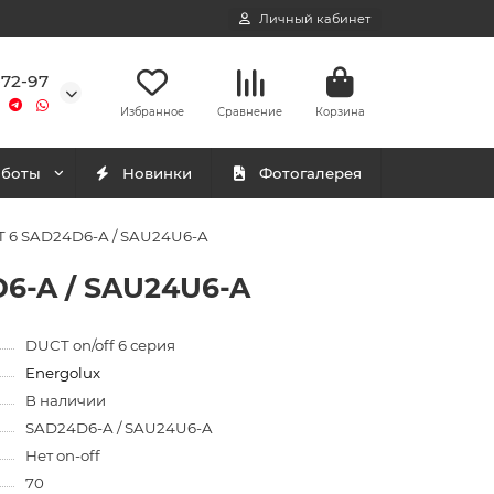
Личный кабинет
-72-97
Избранное
Сравнение
Корзина
аботы
Новинки
Фотогалерея
T 6 SAD24D6-A / SAU24U6-A
D6-A / SAU24U6-A
DUCT on/off 6 серия
Energolux
В наличии
SAD24D6-A / SAU24U6-A
Нет on-off
70