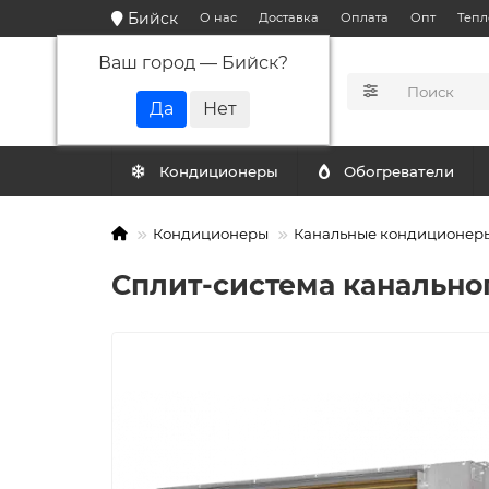
Бийск
О нас
Доставка
Оплата
Опт
Тепл
Ваш город —
Бийск
?
КАТАЛОГ
Кондиционеры
Обогреватели
Кондиционеры
Канальные кондиционер
Сплит-система канальног