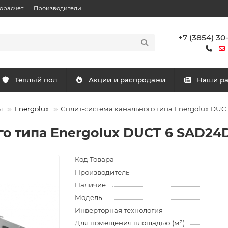
орасчет
Производители
+7 (3854) 30
Тёплый пол
Акции и распродажи
Наши р
ы
Energolux
Сплит-система канального типа Energolux DUC
о типа Energolux DUCT 6 SAD24
Код Товара
Производитель
Наличие:
Модель
Инверторная технология
Для помещения площадью (м²)