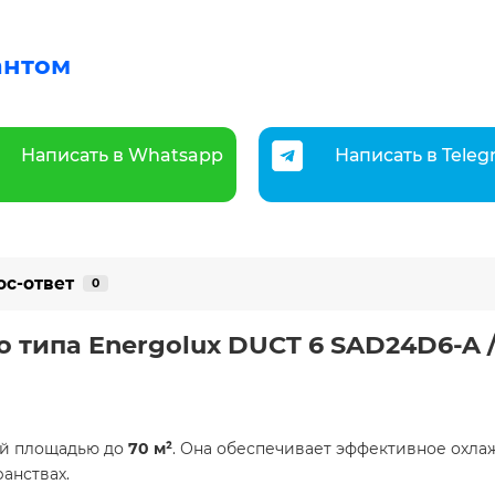
антом
Написать в Whatsapp
Написать в Tele
ос-ответ
0
о типа Energolux DUCT 6 SAD24D6-A
ий площадью до
70 м²
. Она обеспечивает эффективное охла
анствах.