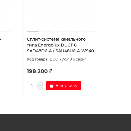
о
Сплит-система канального
Сплит-с
типа Energolux DUCT 6
типа Ene
SAD48D6-A / SAU48U6-A-WS40
SAD48D6
я
DUCT-WS40 6 серия
198 200 ₽
196 30
В корзину