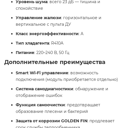
Уровень шума
: всего 23 дБ — тишина и
спокойствие
Управление жалюзи
: горизонтальное и
вертикальное с пульта ДУ
Класс энергоэффективности
: A
Тип хладагента
: R410A
Питание
: 220–240 В, 50 Гц​
Дополнительные преимущества
Smart Wi-Fi управление
: возможность
подключения (модуль приобретается отдельно)
Система самодиагностики
: обнаружение и
отображение ошибок
Функция самоочистки
: предотвращает
образование плесени и бактерий
Защита от коррозии GOLDEN FIN
: продлевает
срок службы теплообменника