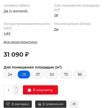
Сетевой кабель
Для помещения площадью
(м²)
Да (с вилкой)
28
Холодопроизводительность
Ночной режим (Sleep)
(кВт)
Да
2,83
Все характеристики
31 090 ₽
Для помещения площадью (м²)
24
28
37
50
70
85
В корзину
В закладки
В сравнение