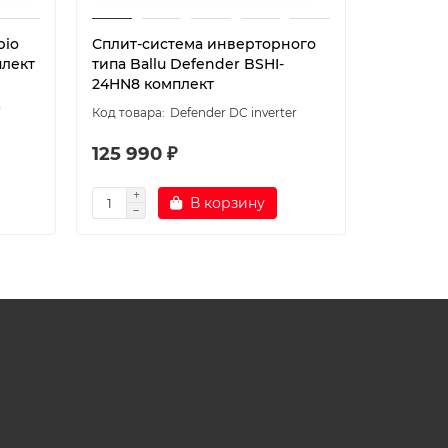
pio
Сплит-система инверторного
Сплит-с
плект
типа Ballu Defender BSHI-
типа Bal
24HN8 комплект
комплек
Defender DC inverter
125 990 ₽
99 990
В корзину