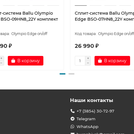
т-система Ballu Olympio
Сплит-система Ballu Olym
 BSO-09HN8_22Y комплект
Edge BSO-07HN8_22Y ком
Olympio Edge on/off
Olympio Edge on/off
90 ₽
26 990 ₽
В корзину
В корзину
Наши контакты
+7 (3854) 30-72-97
Telegram
WhatsApp