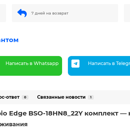
7 дней на возврат
антом
Написать в Whatsapp
Написать в Tele
ос-ответ
Связанные новости
0
1
mpio Edge BSO-18HN8_22Y комплект —
уживания