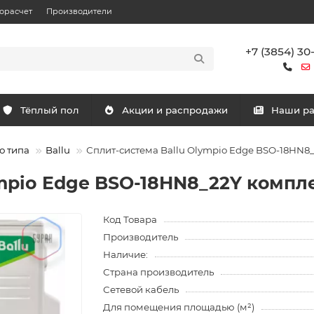
орасчет
Производители
+7 (3854) 30
Тёплый пол
Акции и распродажи
Наши р
о типа
Ballu
Сплит-система Ballu Olympio Edge BSO-18HN8
ympio Edge BSO-18HN8_22Y компл
Код Товара
Производитель
Наличие:
Страна производитель
Сетевой кабель
Для помещения площадью (м²)