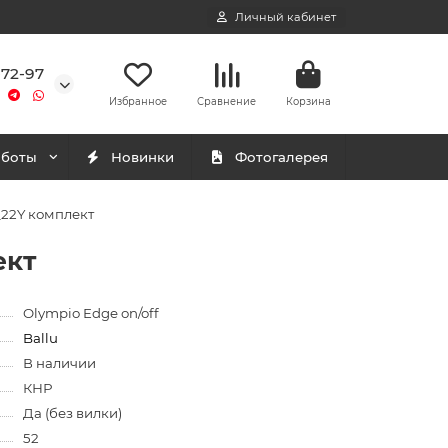
Личный кабинет
-72-97
Избранное
Сравнение
Корзина
аботы
Новинки
Фотогалерея
_22Y комплект
ект
Olympio Edge on/off
Ballu
В наличии
КНР
Да (без вилки)
52