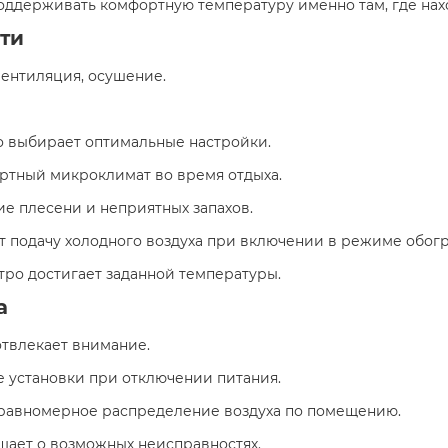
оддерживать комфортную температуру именно там, где нахо
ти
вентиляция, осушение.
но выбирает оптимальные настройки.
ортный микроклимат во время отдыха.
ие плесени и неприятных запахов.
т подачу холодного воздуха при включении в режиме обогр
стро достигает заданной температуры.​
а
отвлекает внимание.
е установки при отключении питания.
 равномерное распределение воздуха по помещению.
щает о возможных неисправностях.