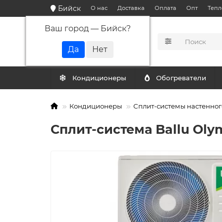
Бийск
О нас
Доставка
Оплата
Опт
Тепл
Ваш город —
Бийск
?
КАТАЛОГ
Кондиционеры
Обогреватели
Кондиционеры
Сплит-системы настенног
Сплит-система Ballu Ol