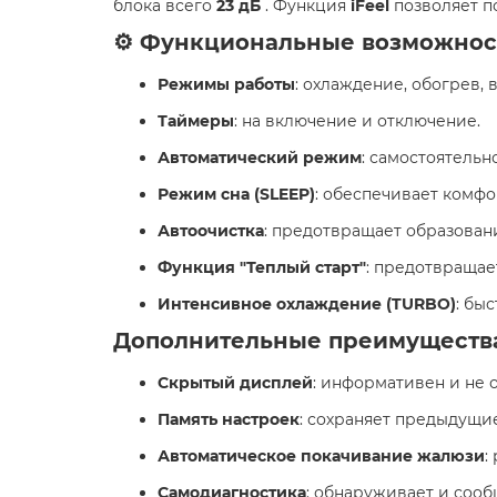
блока всего
23 дБ
. Функция
iFeel
позволяет п
⚙️ Функциональные возможнос
Режимы работы
: охлаждение, обогрев, 
Таймеры
: на включение и отключение.
Автоматический режим
: самостоятель
Режим сна (SLEEP)
: обеспечивает комф
Автоочистка
: предотвращает образован
Функция "Теплый старт"
: предотвращае
Интенсивное охлаждение (TURBO)
: бы
Дополнительные преимуществ
Скрытый дисплей
: информативен и не 
Память настроек
: сохраняет предыдущи
Автоматическое покачивание жалюзи
:
Самодиагностика
: обнаруживает и сооб