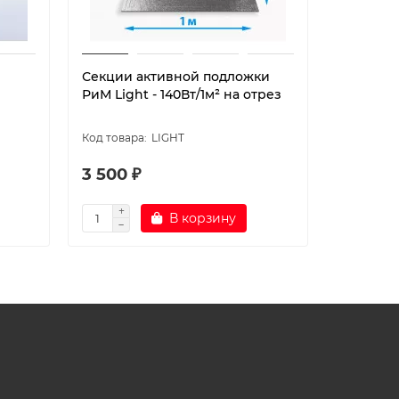
Секции активной подложки
Секции 
РиМ Light - 140Вт/1м² на отрез
РиМ Medi
отрез
LIGHT
3 500 ₽
2 975 ₽
В корзину