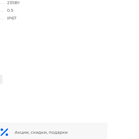
235Вт
0.5
IP67
Акции, скидки, подарки