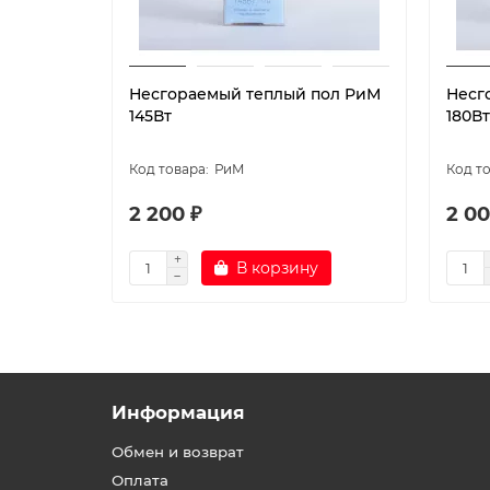
Несгораемый теплый пол РиМ
Несг
145Вт
180Вт
РиМ
2 200 ₽
2 00
В корзину
Информация
Обмен и возврат
Оплата