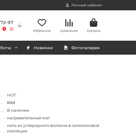
Личный кабинет
-72-97
Избранное
Сравнение
Корзина
аботы
Новинки
Фотогалерея
HOT
RIM
В наличии
нагревательный мат
нить из углеродного волокна в силиконовой
изоляции