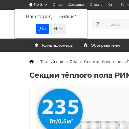
Бийск
О нас
Доставка
Оплата
Опт
Тепл
Ваш город —
Бийск
?
КАТАЛОГ
Кондиционеры
Обогреватели
Теплый пол
RIM
Секции тёплого пола Р
Секции тёплого пола РИМ