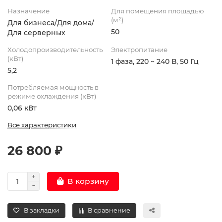
Назначение
Для помещения площадью
(м²)
Для бизнеса/Для дома/
50
Для серверных
Холодопроизводительность
Электропитание
(кВт)
1 фаза, 220 ~ 240 В, 50 Гц
5,2
Потребляемая мощность в
режиме охлаждения (кВт)
0,06 кВт
Все характеристики
26 800 ₽
В корзину
В закладки
В сравнение