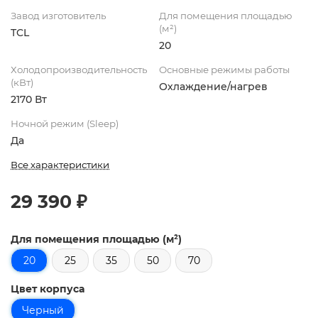
Завод изготовитель
Для помещения площадью
(м²)
TCL
20
Холодопроизводительность
Основные режимы работы
(кВт)
Охлаждение/нагрев
2170 Вт
Ночной режим (Sleep)
Да
Все характеристики
29 390 ₽
Для помещения площадью (м²)
20
25
35
50
70
Цвет корпуса
Черный