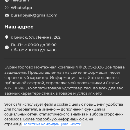
Telegram
WhatsApp
buranbiysk@gmail.com
Наш адрес
г. Бийск, Ул. Ленина, 262
Пн-Пт с 09:00 до 18:00
Сб- Вс с 10:00 до 14:00
Буран торгово монтажная компания © 2009-2026 Все права
защищены. Предоставленная на сайте информация несёт
справочный характер. Информация на сайте не является
публичной офертой, определяемой положениями Статьи
437 ГК РФ. До оплаты товара удостоверьтесь во всех для вас
важных характеристиках в товаре и условиях его
эксплуатации.
Этот сайт использует файлы cookie с целью повышения удобства
для пользователя, а именно — дополнения функциями
социальных сетей, статистического анализа и выбора сторонних
сервисов. Более подробную информацию см. на
странице
Политика конфиденциальности
.