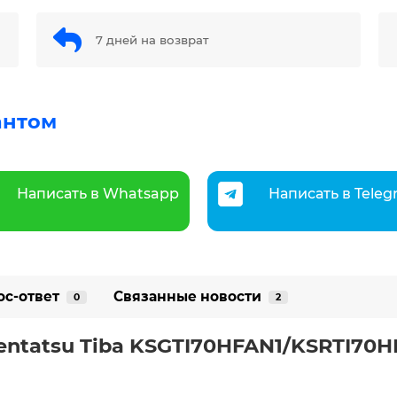
7 дней на возврат
антом
Написать в Whatsapp
Написать в Tele
ос-ответ
Связанные новости
0
2
entatsu Tiba KSGTI70HFAN1/KSRTI70H