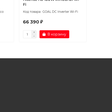
Fi
nco
GOAL DC Inverter Wi-Fi
66 390 ₽
64 090
В корзину