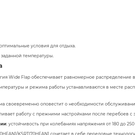
 оптимальные условия для отдыха.​
 заданной температуры.​
а
огия Wide Flap обеспечивает равномерное распределение в
емпературы и режима работы устанавливаются в месте рас
ема своевременно оповестит о необходимости обслуживания
вливает работу с прежними настройками после перебоев с 
нии
: устойчивость при колебаниях напряжения от 180 до 250
I70HFAN1/KSRTI70HFAN1 сочетает в себе передовые техноло