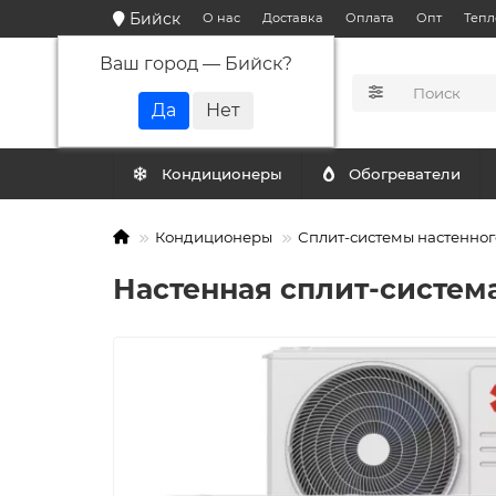
Бийск
О нас
Доставка
Оплата
Опт
Тепл
Ваш город —
Бийск
?
КАТАЛОГ
Кондиционеры
Обогреватели
Кондиционеры
Сплит-системы настенног
Настенная сплит-систем