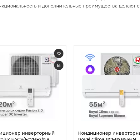
нкциональность и дополнительные преимущества делают е
иционер инверторный
Кондиционер инверторн
rolux EACS/I-07HF2/N8
Royal Clima RCI-RSB55HN