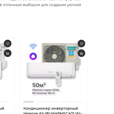
ё отличным выбором для создания уютной
ый
Кондиционер инверторный
Кондици
Hisense AS-18UW4RMSCA01 Wi-
RND55H