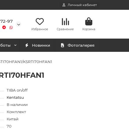
Личный кабинет
-72-97
Избранное
Сравнение
Корзина
аботы
Новинки
Фотогалерея
SGTI70HFAN1/KSRTI70HFAN1
SRTI70HFAN1
TIBA on/off
Kentatsu
В наличии
Комплект
Китай
70