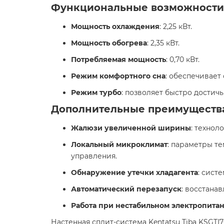
Функциональные возможности
Мощность охлаждения
: 2,25 кВт.​
Мощность обогрева
: 2,35 кВт.​
Потребляемая мощность
: 0,70 кВт. ​
Режим комфортного сна
: обеспечивает
Режим турбо
: позволяет быстро достичь
Дополнительные преимуществ
Жалюзи увеличенной ширины
: технол
Локальный микроклимат
: параметры т
управления.​
Обнаружение утечки хладагента
: сист
Автоматический перезапуск
: восстана
Работа при нестабильном электропита
Настенная сплит-система Kentatsu Tiba KSGT