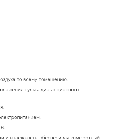
оздуха по всему помещению.​
положения пульта дистанционного
.​
электропитанием.​
 В.
гии и надежность, обеспечивая комфортный