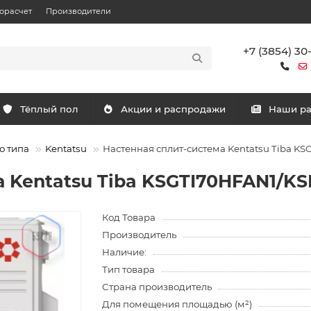
орасчет
Производители
+7 (3854) 30
Тёплый пол
Акции и распродажи
Наши р
о типа
Kentatsu
Настенная сплит-система Kentatsu Tiba K
а Kentatsu Tiba KSGTI70HFAN1/K
Код Товара
Производитель
Наличие:
Тип товара
Страна производитель
Для помещения площадью (м²)