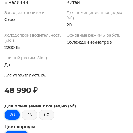
В наличии
Китай
Завод изготовитель
Для помещения площадью
(м²)
Gree
20
Холодопроизводительность
Основные режимы работы
(кВт)
Охлаждение/нагрев
2200 Вт
Ночной режим (Sleep)
Да
Все характеристики
48 990 ₽
Для помещения площадью (м²)
20
45
60
Цвет корпуса