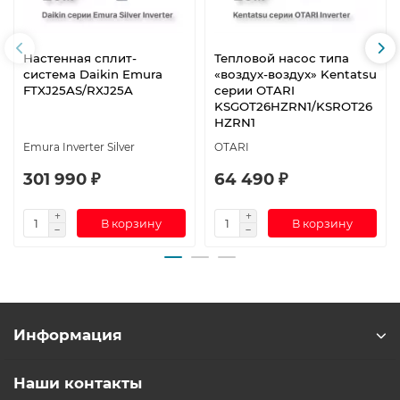
Настенная сплит-
Тепловой насос типа
система Daikin Emura
«воздух-воздух» Kentatsu
FTXJ25AS/RXJ25A
серии OTARI
KSGOT26HZRN1/KSROT26
HZRN1
Emura Inverter Silver
OTARI
301 990 ₽
64 490 ₽
В корзину
В корзину
Информация
Наши контакты