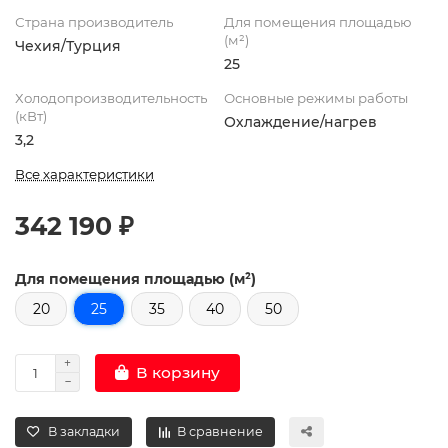
Страна производитель
Для помещения площадью
(м²)
Чехия/Турция
25
Холодопроизводительность
Основные режимы работы
(кВт)
Охлаждение/нагрев
3,2
Все характеристики
342 190 ₽
Для помещения площадью (м²)
20
25
35
40
50
В корзину
В закладки
В сравнение