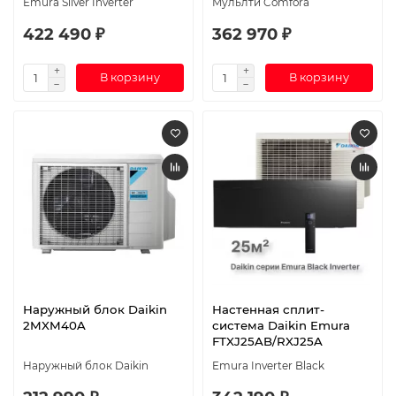
Emura Silver Inverter
Мульлти Comfora
422 490 ₽
362 970 ₽
В корзину
В корзину
Наружный блок Daikin
Настенная сплит-
2MXM40A
система Daikin Emura
FTXJ25AB/RXJ25A
Наружный блок Daikin
Emura Inverter Black