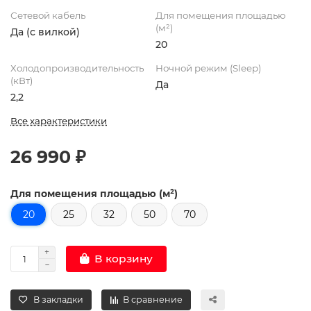
Сетевой кабель
Для помещения площадью
(м²)
Да (с вилкой)
20
Холодопроизводительность
Ночной режим (Sleep)
(кВт)
Да
2,2
Все характеристики
26 990 ₽
Для помещения площадью (м²)
20
25
32
50
70
В корзину
В закладки
В сравнение