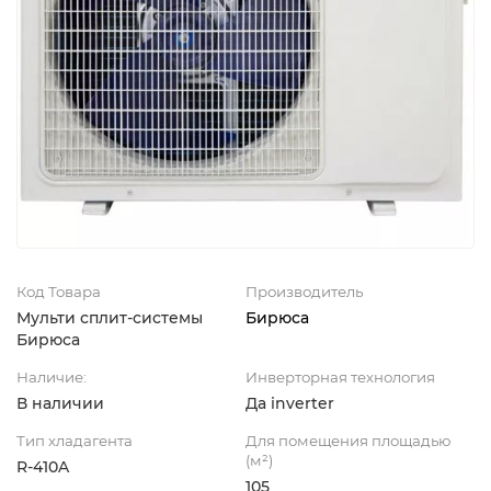
Код Товара
Производитель
Мульти сплит-системы
Бирюса
Бирюса
Наличие:
Инверторная технология
В наличии
Да inverter
Тип хладагента
Для помещения площадью
(м²)
R-410A
105