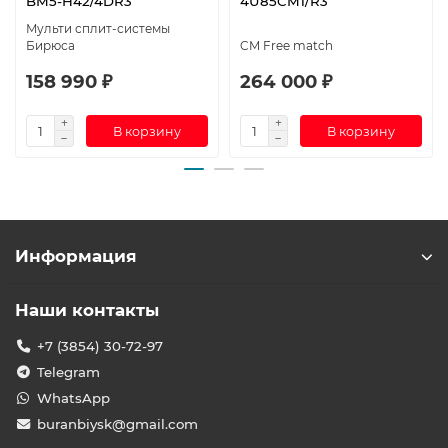
BM5-H42/4DR3
4U85CM1/R3
Мульти сплит-системы
Бирюса
CM Free match
158 990 ₽
264 000 ₽
В корзину
В корзину
Информация
Наши контакты
+7 (3854) 30-72-97
Telegram
WhatsApp
buranbiysk@gmail.com