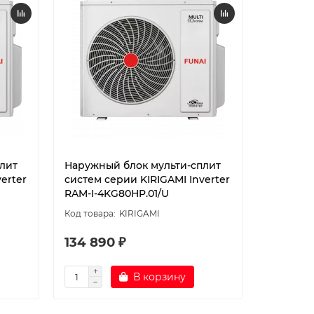
лит
Наружный блок мульти-сплит
Наружны
erter
систем серии KIRIGAMI Inverter
систем с
RAM-I-4KG80HP.01/U
RAM-I-4K
KIRIGAMI
134 890 ₽
205 59
В корзину