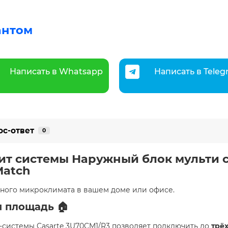
антом
Написать в Whatsapp
Написать в Tele
ос-ответ
0
т системы Наружный блок мульти с
Match
ного микроклимата в вашем доме или офисе.
 площадь 🏠
системы Casarte 3U70CM1/R3 позволяет подключить до
трё