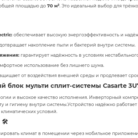
 общей площадью до
70 м²
. Это идеальный выбор для трёх
tric:
обеспечивает высокую энергоэффективность и надёж
отвращает накопление пыли и бактерий внутри системы.
ряжения:
гарантирует надёжность в условиях нестабильног
мфортное использование без лишнего шума.
ащищает от воздействия внешней среды и продлевает срок
 блок мульти сплит-системы Casarte 3U
ологии и высокое качество исполнения. Инверторный компр
у и гигиену внутри системы.Устройство надёжно работает
 климатических условий.
🛠️
лировать климат в помещении через мобильное приложени