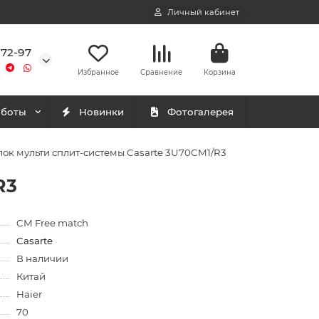
Личный кабинет
-72-97
Избранное
Сравнение
Корзина
аботы
Новинки
Фотогалерея
ок мульти сплит-системы Casarte 3U70CM1/R3
R3
CM Free match
Casarte
В наличии
Китай
Haier
70