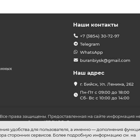
Наши контакты
+7 (3854) 30-72-97
Telegram
WhatsApp
buranbiysk@gmail.com
анных
Наш адрес
г. Бийск, Ул. Ленина, 262
Пн-Пт с 09:00 до 18:00
Сб- Вс с 10:00 до 14:00
 Все права защищены. Предоставленная на сайте информация не
ложениями Статьи 437 ГК РФ. До оплаты товара удостоверьтесь в
шения удобства для пользователя, а именно — дополнения функц
бора сторонних сервисов. Более подробную информацию см. на