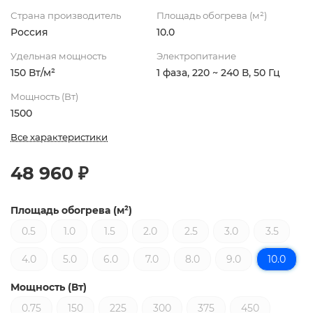
Страна производитель
Площадь обогрева (м²)
Россия
10.0
Удельная мощность
Электропитание
150 Вт/м²
1 фаза, 220 ~ 240 В, 50 Гц
Мощность (Вт)
1500
Все характеристики
48 960 ₽
Площадь обогрева (м²)
0.5
1.0
1.5
2.0
2.5
3.0
3.5
4.0
5.0
6.0
7.0
8.0
9.0
10.0
Мощность (Вт)
0.75
150
225
300
375
450