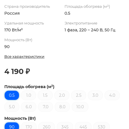
Страна производитель
Площадь обогрева (м²)
Россия
0.5
Удельная мощность
Электропитание
170 Вт/м²
1 фаза, 220 ~ 240 В, 50 Гц
Мощность (Вт)
90
Все характеристики
4 190 ₽
Площадь обогрева (м²)
0.5
1.0
1.5
2.0
2.5
3.0
4.0
5.0
6.0
7.0
8.0
10.0
Мощность (Вт)
90
170
260
345
445
530