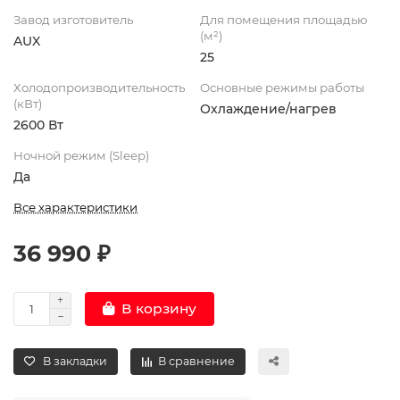
Завод изготовитель
Для помещения площадью
(м²)
AUX
25
Холодопроизводительность
Основные режимы работы
(кВт)
Охлаждение/нагрев
2600 Вт
Ночной режим (Sleep)
Да
Все характеристики
36 990 ₽
В корзину
В закладки
В сравнение