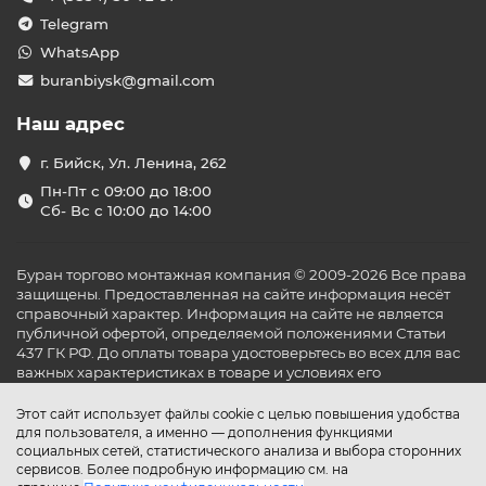
Telegram
WhatsApp
buranbiysk@gmail.com
Наш адрес
г. Бийск, Ул. Ленина, 262
Пн-Пт с 09:00 до 18:00
Сб- Вс с 10:00 до 14:00
Буран торгово монтажная компания © 2009-2026 Все права
защищены. Предоставленная на сайте информация несёт
справочный характер. Информация на сайте не является
публичной офертой, определяемой положениями Статьи
437 ГК РФ. До оплаты товара удостоверьтесь во всех для вас
важных характеристиках в товаре и условиях его
эксплуатации.
Этот сайт использует файлы cookie с целью повышения удобства
для пользователя, а именно — дополнения функциями
социальных сетей, статистического анализа и выбора сторонних
сервисов. Более подробную информацию см. на