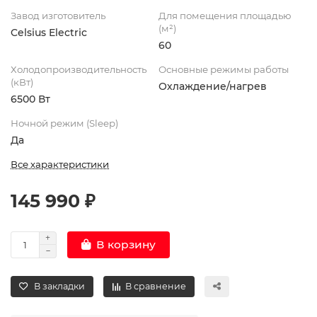
Завод изготовитель
Для помещения площадью
(м²)
Celsius Electric
60
Холодопроизводительность
Основные режимы работы
(кВт)
Охлаждение/нагрев
6500 Вт
Ночной режим (Sleep)
Да
Все характеристики
145 990 ₽
В корзину
В закладки
В сравнение