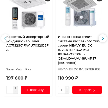
Кассетный инверторный
Инверторная сплит-
кондиционер Haier
система кассетного типа
AC71S2SG1FA/1U70S2SJ2F
серии HEAVY EU DC
A
INVERTER R32 ACT-
18UR4RCC8/PE-
QEA/LD/AUW-18U4RS7
(комплект)
Super Match Plus
HEAVY EU DC INVERTER R32
197 600 ₽
118 990 ₽
В корзину
В корзину