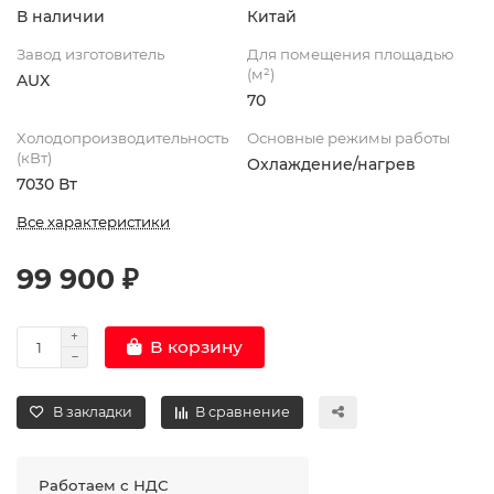
В наличии
Китай
Завод изготовитель
Для помещения площадью
(м²)
AUX
70
Холодопроизводительность
Основные режимы работы
(кВт)
Охлаждение/нагрев
7030 Вт
Все характеристики
99 900 ₽
В корзину
В закладки
В сравнение
Работаем с НДС