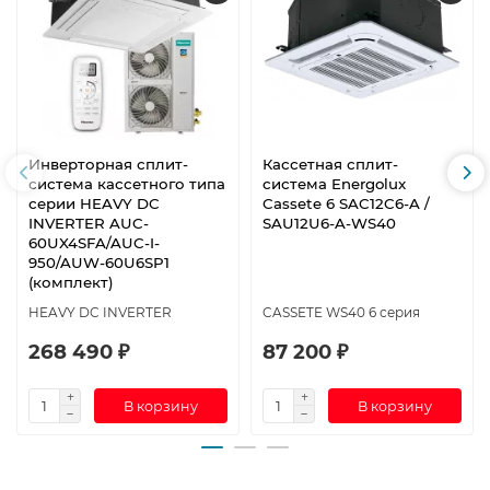
Инверторная сплит-
Кассетная сплит-
система кассетного типа
система Energolux
серии HEAVY DC
Cassete 6 SAC12C6-A /
INVERTER AUC-
SAU12U6-A-WS40
60UX4SFA/AUC-I-
950/AUW-60U6SP1
(комплект)
HEAVY DC INVERTER
CASSETE WS40 6 серия
268 490 ₽
87 200 ₽
В корзину
В корзину