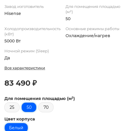
Завод изготовитель
Для помещения площадью
(м²)
Hisense
50
Холодопроизводительность
Основные режимы работы
(кВт)
Охлаждение/нагрев
5000 Вт
Ночной режим (Sleep)
Да
Все характеристики
83 490 ₽
Для помещения площадью (м²)
25
50
70
Цвет корпуса
Белый