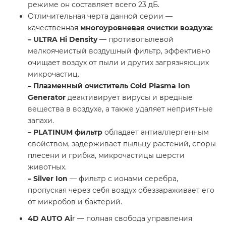
режиме он составляет всего 23 дБ.
Отличительная черта данной серии —
качественная
многоуровневая очистки воздуха:
– ULTRA Hi Density
— противопылевой
мелкоячеистый воздушный фильтр, эффективно
очищает воздух от пыли и других загрязняющих
микрочастиц.
– Плазменный очиститель Сold Plasma Ion
Generator
деактивирует вирусы и вредные
вещества в воздухе, а также удаляет неприятные
запахи.
– PLATINUM фильтр
обладает антиаллергенным
свойством, задерживает пыльцу растений, споры
плесени и грибка, микрочастицы шерсти
животных.
– Silver Ion
— фильтр с ионами серебра,
пропуская через себя воздух обеззараживает его
от микробов и бактерий.
4D AUTO Ai
r — полная свобода управления