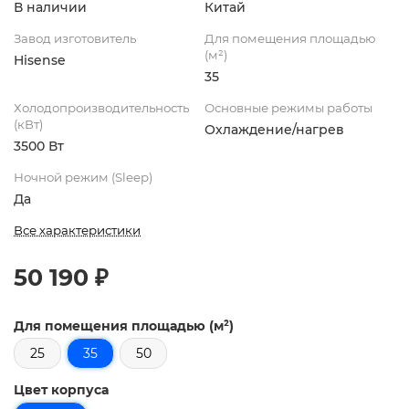
В наличии
Китай
Завод изготовитель
Для помещения площадью
(м²)
Hisense
35
Холодопроизводительность
Основные режимы работы
(кВт)
Охлаждение/нагрев
3500 Вт
Ночной режим (Sleep)
Да
Все характеристики
50 190 ₽
Для помещения площадью (м²)
25
35
50
Цвет корпуса