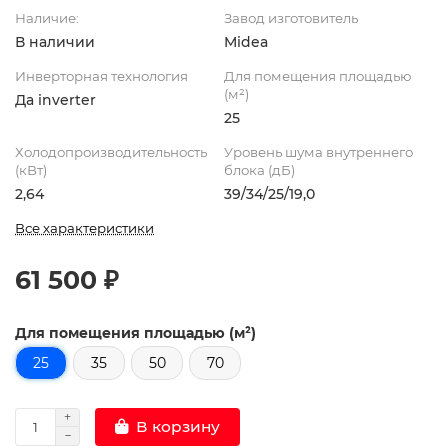
Наличие:
Завод изготовитель
В наличии
Midea
Инверторная технология
Для помещения площадью
(м²)
Да inverter
25
Холодопроизводительность
Уровень шума внутреннего
(кВт)
блока (дБ)
2,64
39/34/25/19,0
Все характеристики
61 500 ₽
Для помещения площадью (м²)
25
35
50
70
В корзину