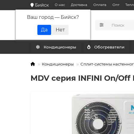
Бийск
О нас
Доставка
Оплата
Опт
Тепл
Ваш город —
Бийск
?
КАТАЛОГ
Кондиционеры
Обогреватели
Кондиционеры
Сплит-системы настенног
MDV серия INFINI On/Of