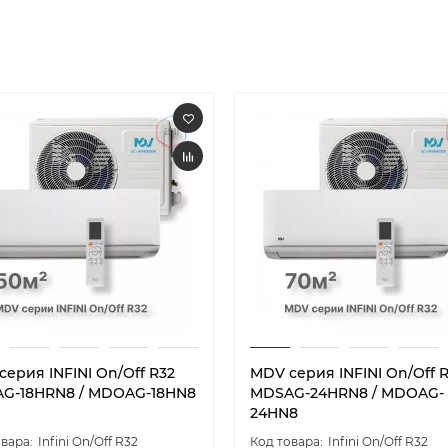
ерия INFINI On/Off R32
MDV серия INFINI On/Off 
G-18HRN8 / MDOAG-18HN8
MDSAG-24HRN8 / MDOAG-
24HN8
Infini On/Off R32
Infini On/Off R32