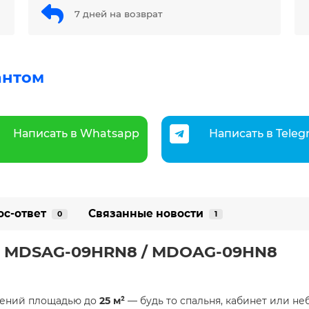
7 дней на возврат
антом
Написать в Whatsapp
Написать в Tele
ос-ответ
Связанные новости
0
1
R32 MDSAG-09HRN8 / MDOAG-09HN8
щений площадью до
25 м²
— будь то спальня, кабинет или н