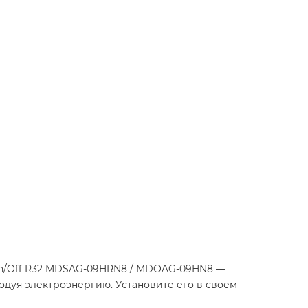
On/Off R32 MDSAG-09HRN8 / MDOAG-09HN8 —
одуя электроэнергию. Установите его в своем