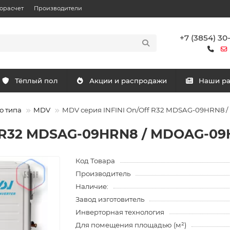
орасчет
Производители
+7 (3854) 30
Тёплый пол
Акции и распродажи
Наши р
о типа
MDV
MDV серия INFINI On/Off R32 MDSAG-09HRN8
f R32 MDSAG-09HRN8 / MDOAG-0
Код Товара
Производитель
Наличие:
Завод изготовитель
Инверторная технология
Для помещения площадью (м²)