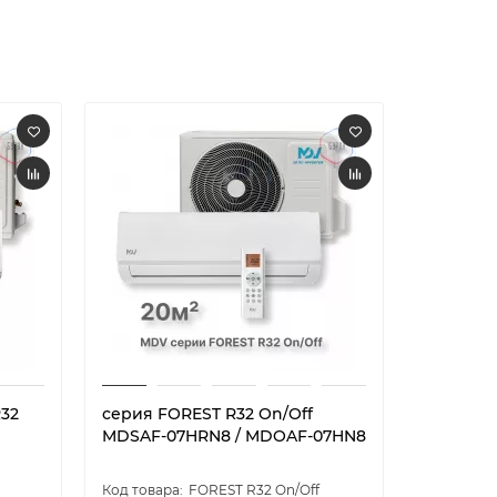
R32
серия FOREST R32 On/Off
серия F
MDSAF-07HRN8 / MDOAF-07HN8
MDSAF-0
09HN8
FOREST R32 On/Off