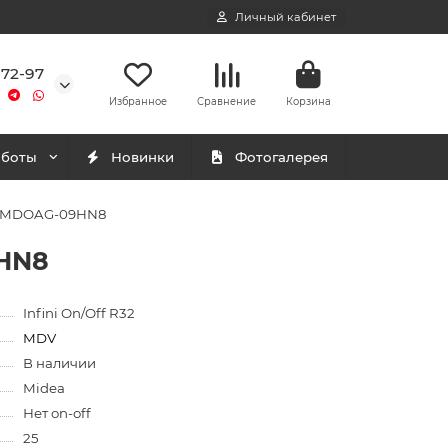
Личный кабинет
-72-97
Избранное
Сравнение
Корзина
аботы
Новинки
Фотогалерея
 / MDOAG-09HN8
9HN8
Infini On/Off R32
MDV
В наличии
Midea
Нет on-off
25