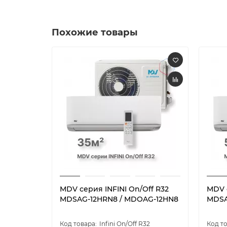
Похожие товары
MDV серия INFINI On/Off R32
MDV с
MDSAG-12HRN8 / MDOAG-12HN8
MDSA
Infini On/Off R32