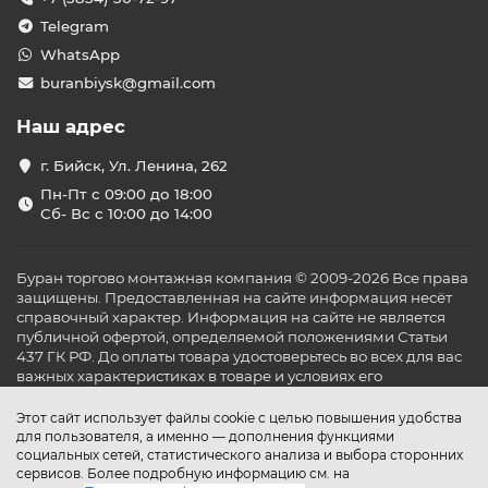
Telegram
WhatsApp
buranbiysk@gmail.com
Наш адрес
г. Бийск, Ул. Ленина, 262
Пн-Пт с 09:00 до 18:00
Сб- Вс с 10:00 до 14:00
Буран торгово монтажная компания © 2009-2026 Все права
защищены. Предоставленная на сайте информация несёт
справочный характер. Информация на сайте не является
публичной офертой, определяемой положениями Статьи
437 ГК РФ. До оплаты товара удостоверьтесь во всех для вас
важных характеристиках в товаре и условиях его
эксплуатации.
Этот сайт использует файлы cookie с целью повышения удобства
для пользователя, а именно — дополнения функциями
социальных сетей, статистического анализа и выбора сторонних
сервисов. Более подробную информацию см. на