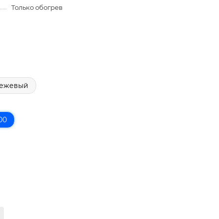
Только обогрев
ежевый
00