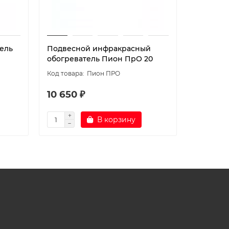
ель
Подвесной инфракрасный
Подвесн
обогреватель Пион ПрО 20
обогрев
Пион ПРО
10 650 ₽
14 550 
В корзину