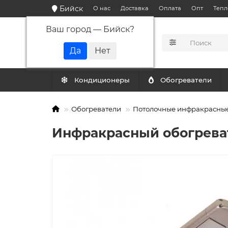
Бийск
О нас
Доставка
Оплата
Опт
Тепл
Ваш город —
Бийск
?
КАТАЛОГ
Кондиционеры
Обогреватели
Обогреватели
Потолочные инфракрасные
Инфракрасный обогреват