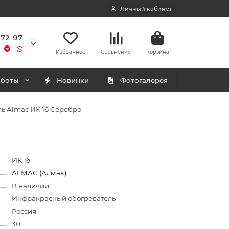
Личный кабинет
-72-97
Избранное
Сравнение
Корзина
аботы
Новинки
Фотогалерея
ь Almac ИК 16 Серебро
ИК 16
ALMAC (Алмак)
В наличии
Инфракрасный обогреватель
Россия
30